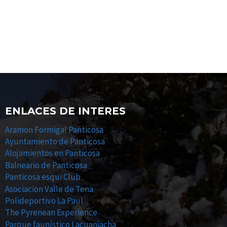
ENLACES DE INTERES
Aramon Formigal Panticosa
Ayuntamiento de Panticosa
Alojamientos en Panticosa
Balneario de Panticosa
Panticosa esqui Club
Asociacion Valle de Tena
Polideportivo La Paul
The Pyrenean Experience
Parque faunístico Lacuaniacha