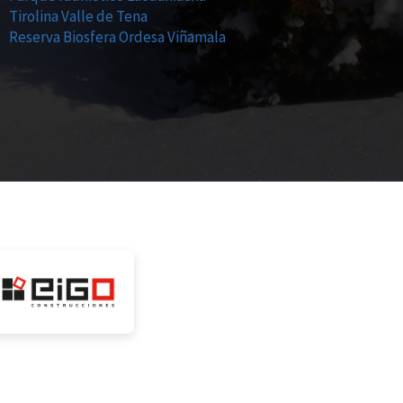
Tirolina Valle de Tena
Reserva Biosfera Ordesa Viñamala