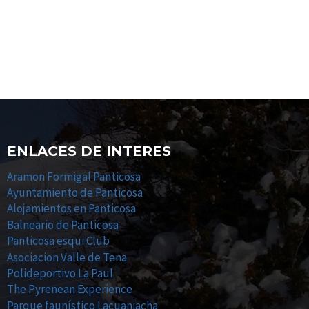
ENLACES DE INTERES
Aramon Formigal Panticosa
Ayuntamiento de Panticosa
Alojamientos en Panticosa
Balneario de Panticosa
Panticosa esqui Club
Asociacion Valle de Tena
Polideportivo La Paul
The Pyrenean Experience
Parque faunístico Lacuaniacha