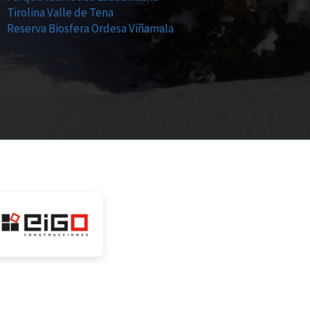
Tirolina Valle de Tena
Reserva Biosfera Ordesa Viñamala