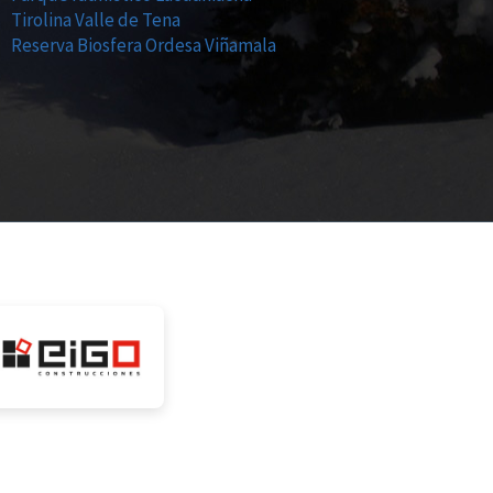
Tirolina Valle de Tena
Reserva Biosfera Ordesa Viñamala