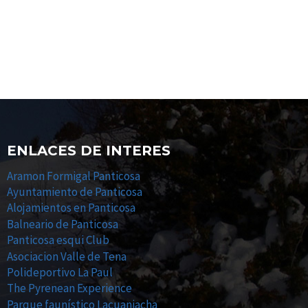
ENLACES DE INTERES
Aramon Formigal Panticosa
Ayuntamiento de Panticosa
Alojamientos en Panticosa
Balneario de Panticosa
Panticosa esqui Club
Asociacion Valle de Tena
Polideportivo La Paul
The Pyrenean Experience
Parque faunístico Lacuaniacha