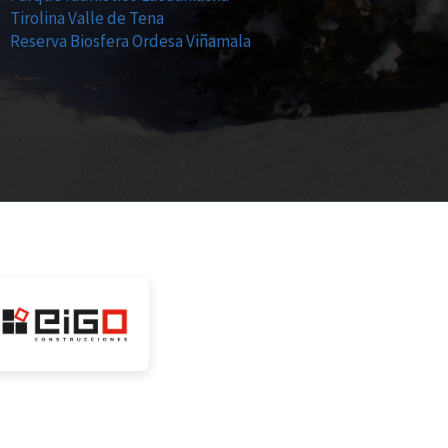
Tirolina Valle de Tena
Reserva Biosfera Ordesa Viñamala