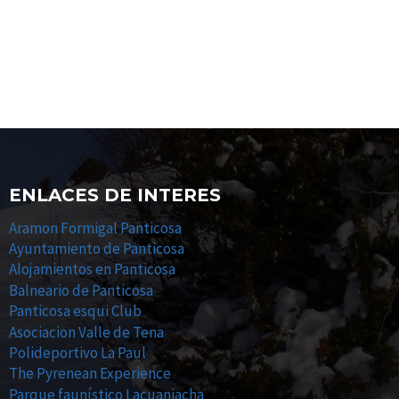
ENLACES DE INTERES
Aramon Formigal Panticosa
Ayuntamiento de Panticosa
Alojamientos en Panticosa
Balneario de Panticosa
Panticosa esqui Club
Asociacion Valle de Tena
Polideportivo La Paul
The Pyrenean Experience
Parque faunístico Lacuaniacha